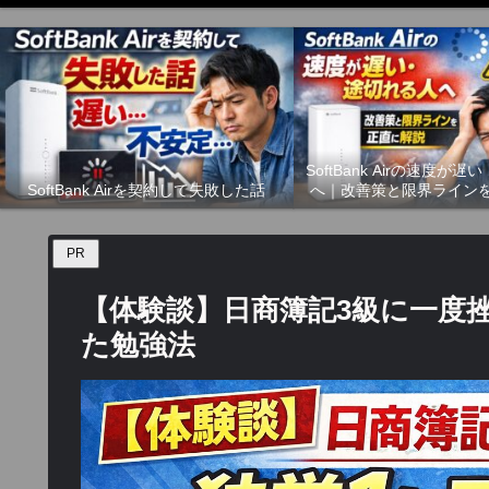
SoftBank Airの速度が
SoftBank Airを契約して失敗した話
へ｜改善策と限界ライン
PR
【体験談】日商簿記3級に一度
た勉強法