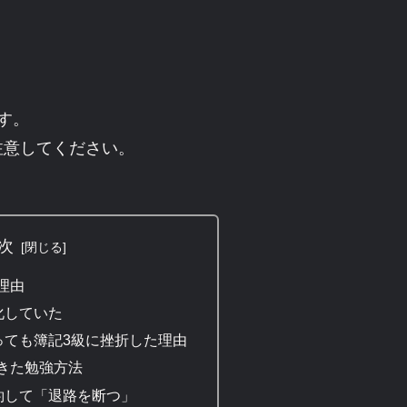
す。
注意してください。
次
理由
化していた
っても簿記3級に挫折した理由
きた勉強方法
約して「退路を断つ」