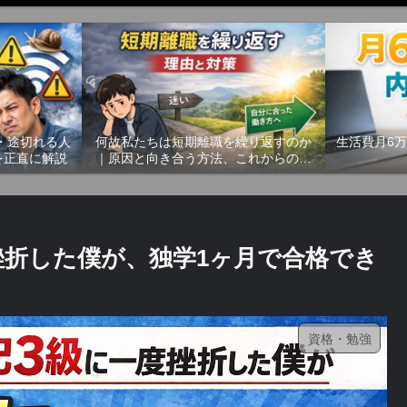
遅い・途切れる人
何故私たちは短期離職を繰り返すのか
生活費月6
を正直に解説
｜原因と向き合う方法、これからの働
き方
挫折した僕が、独学1ヶ月で合格でき
資格・勉強