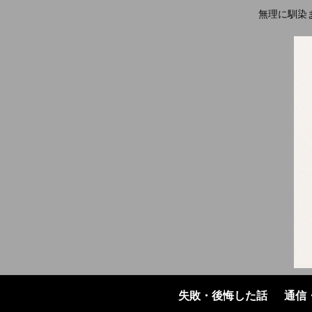
無理に馴染
失敗・後悔した話
通信