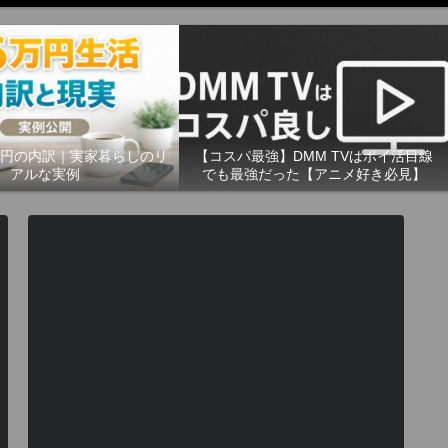
万円の内訳｜実家暮らしのリ
【コスパ最強】DMM TVはポイ活目線
アルな実例
でも最強だった【アニメ好き必見】