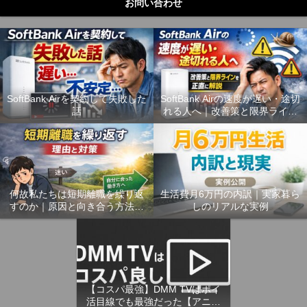
お問い合わせ
SoftBank Airを契約して失敗した
SoftBank Airの速度が遅い・途切
話
れる人へ｜改善策と限界ライン
を正直に解説
何故私たちは短期離職を繰り返
生活費月6万円の内訳｜実家暮ら
すのか｜原因と向き合う方法、
しのリアルな実例
これからの働き方
【コスパ最強】DMM TVはポイ
活目線でも最強だった【アニメ